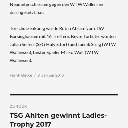
Neumeterschiessen gegen den WTW Wallensen
durchgesetzt hat.
Torschützenkönig wurde Robin Abram vom TSV
Barsinghausen mit 16 Treffern. Beste
Torhüter wurden
Julian Seifert (SSG Halvestorf) und Jannik Sürig (WTW
Wallensen), bester Spieler Mirko Wulf (WTW
Wallensen).
Autor
Veröffentlicht
Frank Batke
8. Januar 2018
am
Beitragsnavigation
ZURÜCK
TSG Ahlten gewinnt Ladies-
Vorheriger
Beitrag:
Trophy 2017