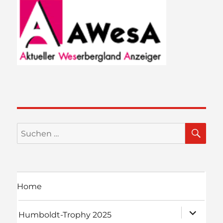
SU
Suchen
nach:
Home
Unterme
Humboldt-Trophy 2025
öffnen