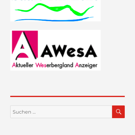
SU
Suchen
nach: