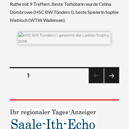
Ruthe mit 9 Treffern. Beste
Torhüterin wurde Celina
Dombrowe (HSC BW Tündern I), beste Spielerin Sophie
Niebisch (WTW Wallensen).
Seitennummerierung
SEITE
1
NÄC
der
HSTE
SEIT
Beiträge
E