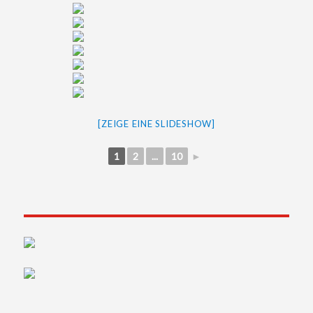
[ZEIGE EINE SLIDESHOW]
1
2
...
10
►