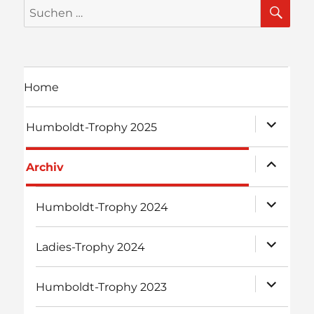
SU
Suchen
nach:
Home
Unterme
Humboldt-Trophy 2025
öffnen
Unterme
Archiv
öffnen
Unterme
Humboldt-Trophy 2024
öffnen
Unterme
Ladies-Trophy 2024
öffnen
Unterme
Humboldt-Trophy 2023
öffnen